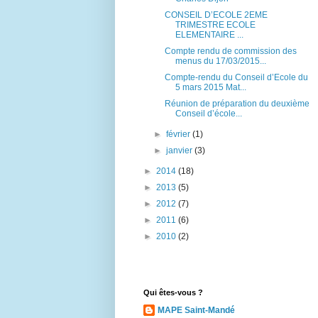
CONSEIL D’ECOLE 2EME
TRIMESTRE ECOLE
ELEMENTAIRE ...
Compte rendu de commission des
menus du 17/03/2015...
Compte-rendu du Conseil d’Ecole du
5 mars 2015 Mat...
Réunion de préparation du deuxième
Conseil d’école...
►
février
(1)
►
janvier
(3)
►
2014
(18)
►
2013
(5)
►
2012
(7)
►
2011
(6)
►
2010
(2)
Qui êtes-vous ?
MAPE Saint-Mandé