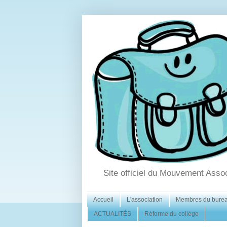
Site officiel du Mouvement Asso
Accueil
L'association
Membres du bure
ACTUALITÉS
Réforme du collège