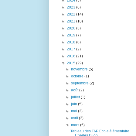
►
2024
(3)
►
2023
(6)
►
2022
(14)
►
2021
(10)
►
2020
(3)
►
2019
(7)
►
2018
(8)
►
2017
(2)
►
2016
(21)
▼
2015
(29)
►
novembre
(5)
►
octobre
(1)
►
septembre
(2)
►
août
(2)
►
juillet
(1)
►
juin
(5)
►
mai
(2)
►
avril
(2)
▼
mars
(5)
Tableau des TAP Ecole élémentaire
Charles Dijon