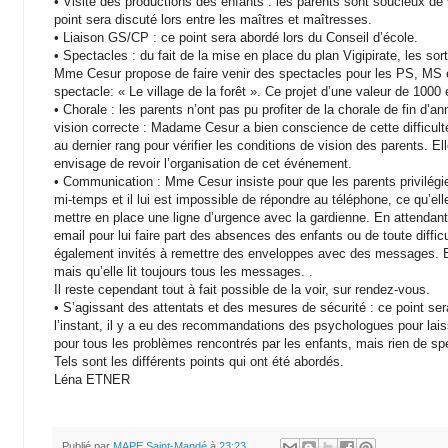
•
Visite des productions des enfants : les parents sont soucieux de 
point sera discuté lors entre les maîtres et maîtresses.
•
Liaison GS/CP : ce point sera abordé lors du Conseil d’école.
•
Spectacles : du fait de la mise en place du plan Vigipirate, les 
Mme Cesur propose de faire venir des spectacles pour les PS, MS e
spectacle: « Le village de la forêt ». Ce projet d’une valeur de 1000 
•
Chorale : les parents n’ont pas pu profiter de la chorale de fin d’a
vision correcte : Madame Cesur a bien conscience de cette difficulté
au dernier rang pour vérifier les conditions de vision des parents. Elle 
envisage de revoir l’organisation de cet événement.
•
Communication : Mme Cesur insiste pour que les parents privilégient 
mi-temps et il lui est impossible de répondre au téléphone, ce qu’ell
mettre en place une ligne d’urgence avec la gardienne. En attendant
email pour lui faire part des absences des enfants ou de toute diffic
également invités à remettre des enveloppes avec des messages. El
mais qu’elle lit toujours tous les messages. .
Il reste cependant tout à fait possible de la voir, sur rendez-vous.
•
S’agissant des attentats et des mesures de sécurité : ce point ser
l’instant, il y a eu des recommandations des psychologues pour lai
pour tous les problèmes rencontrés par les enfants, mais rien de spé
Tels sont les différents points qui ont été abordés.
Léna ETNER
Publié par
MAPE Saint-Mandé
à
23:23