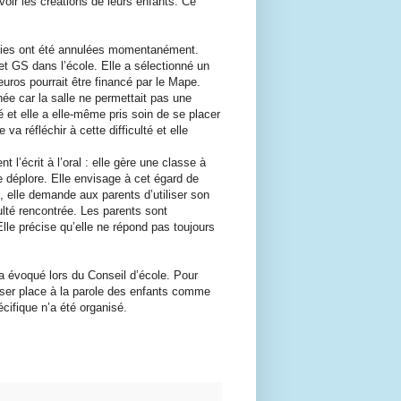
voir les créations de leurs enfants. Ce
sorties ont été annulées momentanément.
t GS dans l’école. Elle a sélectionné un
euros pourrait être financé par le Mape.
nnée car la salle ne permettait pas une
 et elle a elle-même pris soin de se placer
va réfléchir à cette difficulté et elle
l’écrit à l’oral : elle gère une classe à
e déplore. Elle envisage à cet égard de
, elle demande aux parents d’utiliser son
ulté rencontrée. Les parents sont
le précise qu’elle ne répond pas toujours
a évoqué lors du Conseil d’école. Pour
sser place à la parole des enfants comme
cifique n’a été organisé.