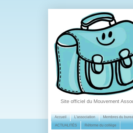
Site officiel du Mouvement Asso
Accueil
L'association
Membres du bure
ACTUALITÉS
Réforme du collège