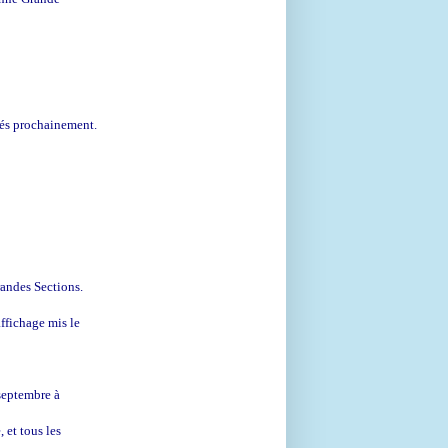
més prochainement.
randes Sections.
affichage mis le
 septembre à
 et tous les