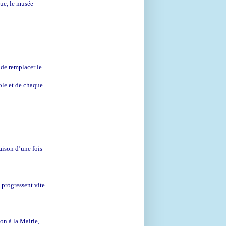
que, le musée
 de remplacer le
ole et de chaque
aison d’une fois
 progressent vite
ion à la Mairie,