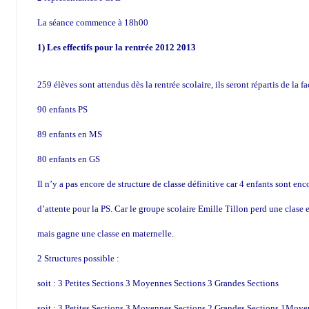
La séance commence à 18h00
1) Les effectifs pour la rentrée 2012 2013
259 élèves sont attendus dès la rentrée scolaire, ils seront répartis de la f
90 enfants PS
89 enfants en MS
80 enfants en GS
Il n’y a pas encore de structure de classe définitive car 4 enfants sont enco
d’attente pour la PS. Car le groupe scolaire Emille Tillon perd une clase 
mais gagne une classe en maternelle.
2 Structures possible :
soit : 3 Petites Sections 3 Moyennes Sections 3 Grandes Sections
soit : 3 Petites Sections 3 Moyennes Sections 2 Grandes Sections 1Moy