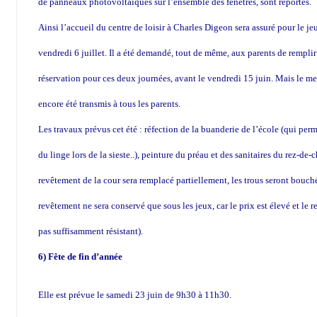
de panneaux photovoltaïques sur l’ensemble des fenêtres, sont reportés.
Ainsi l’accueil du centre de loisir à Charles Digeon sera assuré pour le jeud
vendredi 6 juillet. Il a été demandé, tout de même, aux parents de remplir
réservation pour ces deux journées, avant le vendredi 15 juin. Mais le me
encore été transmis à tous les parents.
Les travaux prévus cet été : réfection de la buanderie de l’école (qui per
du linge lors de la sieste..), peinture du préau et des sanitaires du rez-de-
revêtement de la cour sera remplacé partiellement, les trous seront bouché
revêtement ne sera conservé que sous les jeux, car le prix est élevé et le 
pas suffisamment résistant).
6) Fête de fin d’année
Elle est prévue le samedi 23 juin de 9h30 à 11h30.