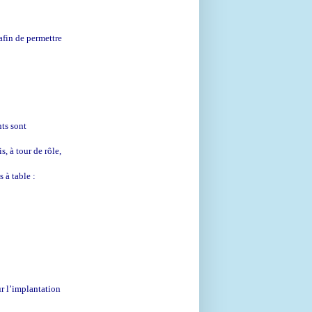
 afin de permettre
nts sont
, à tour de rôle,
s à table :
ur l’implantation