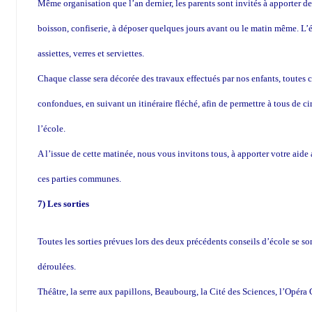
Même organisation que l’an dernier, les parents sont invités à apporter d
boisson, confiserie, à déposer quelques jours avant ou le matin même. L’é
assiettes, verres et serviettes.
Chaque classe sera décorée des travaux effectués par nos enfants, toutes c
confondues, en suivant un itinéraire fléché, afin de permettre à tous de ci
l’école.
A l’issue de cette matinée, nous vous invitons tous, à apporter votre aid
ces parties communes.
7) Les sorties
Toutes les sorties prévues lors des deux précédents conseils d’école se so
déroulées.
Théâtre, la serre aux papillons, Beaubourg, la Cité des Sciences, l’Opéra G