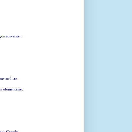
açon suivante :
re sur liste
en élémentaire,
enne Grande