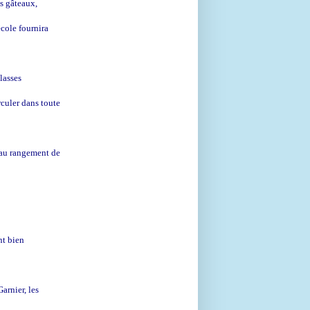
es gâteaux,
cole fournira
lasses
rculer dans toute
e au rangement de
nt bien
arnier, les