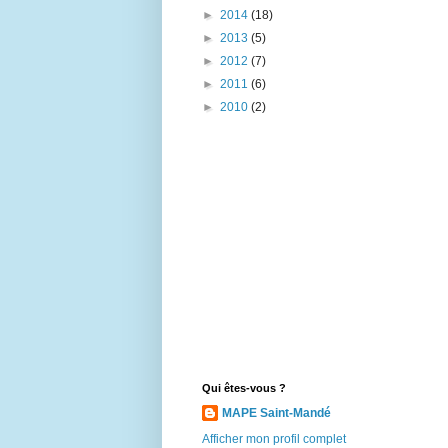
►
2014
(18)
►
2013
(5)
►
2012
(7)
►
2011
(6)
►
2010
(2)
Qui êtes-vous ?
MAPE Saint-Mandé
Afficher mon profil complet