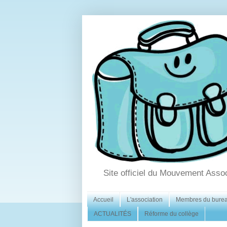
Site officiel du Mouvement Asso
Accueil
L'association
Membres du bure
ACTUALITÉS
Réforme du collège