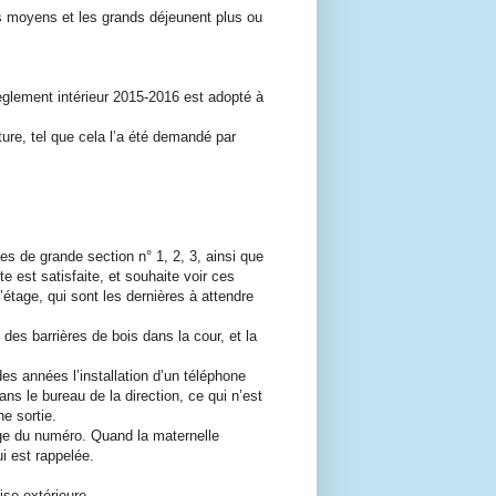
s moyens et les grands déjeunent plus ou
̀glement intérieur 2015-2016 est adopté à
ature, tel que cela l’a été demandé par
sses de grande section n° 1, 2, 3, ainsi que
te est satisfaite, et souhaite voir ces
́tage, qui sont les dernières à attendre
 des barrières de bois dans la cour, et la
s années l’installation d’un téléphone
dans le bureau de la direction, ce qui n’est
ne sortie.
age du numéro. Quand la maternelle
ui est rappelée.
ise extérieure.