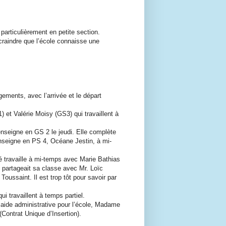
particulièrement en petite section.
̀ craindre que l’école connaisse une
ments, avec l’arrivée et le départ
t Valérie Moisy (GS3) qui travaillent à
enseigne en GS 2 le jeudi. Elle complète
nseigne en PS 4, Océane Jestin, à mi-
 travaille à mi-temps avec Marie Bathias
 partageait sa classe avec Mr. Loïc
oussaint. Il est trop tôt pour savoir par
i travaillent à temps partiel.
e aide administrative pour l’école, Madame
(Contrat Unique d’Insertion).