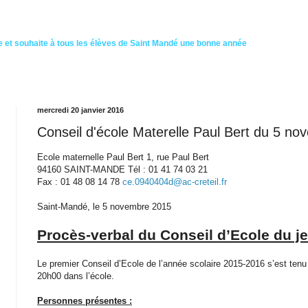
 et souhaite à tous les élèves de Saint Mandé une bonne année
mercredi 20 janvier 2016
Conseil d'école Materelle Paul Bert du 5 n
Ecole maternelle Paul Bert 1, rue Paul Bert
94160 SAINT-MANDE Tél : 01 41 74 03 21
Fax : 01 48 08 14 78
ce.0940404d@ac-creteil.fr
Saint-Mandé, le 5 novembre 2015
Procès-verbal du Conseil d’Ecole du 
Le premier Conseil d’Ecole de l’année scolaire 2015-2016 s’est ten
20h00 dans l’école.
Personnes présentes :