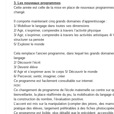
3. Les nouveaux programmes
Cette année est celle de la mise en place de nouveaux programmes.
changé.
Il comporte maintenant cinq grands domaines d’apprentissage :
1/ Mobiliser le langage dans toutes ses dimensions
2/ Agir, s’exprimer, comprendre à travers l’activité physique
3/ Agir, s’exprimer, comprendre à travers les activités artistiques 4/
structurer sa pensée
5/ Explorer le monde
Cela remplace l’ancien programme, dans lequel les grands domaines d’a
langage
2/ Découvrir l’écrit
3/ Devenir élève
4/ Agir et s’exprimer avec le corps 5/ Découvrir le monde
6/ Percevoir, sentir, imaginer, créer
Ce programme est facilement consultable sur internet.
￼￼
Ce changement de programme de l'école maternelle se centre sur quel
bienveillante, la place réaffirmée du jeu, la mobilisation du langa
la construction du nombre, l’évaluation positive.
L’accent est mis sur la manipulation (compter des jetons, des marrons), 
pratique des élèves, largement préférables à des fiches photocopié
Ce programme est lisible, plus détaillé que le précédent, accessible