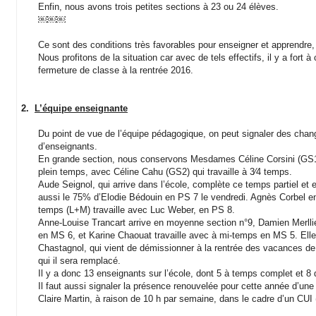
Enfin, nous avons trois petites sections à 23 ou 24 élèves.
￼￼￼
Ce sont des conditions très favorables pour enseigner et apprendre, 
Nous profitons de la situation car avec de tels effectifs, il y a fort a
fermeture de classe à la rentrée 2016.
2.
L’équipe enseignante
Du point de vue de l’équipe pédagogique, on peut signaler des change
d’enseignants.
En grande section, nous conservons Mesdames Céline Corsini (GS1) e
plein temps, avec Céline Cahu (GS2) qui travaille à 3⁄4 temps.
Aude Seignol, qui arrive dans l’école, complète ce temps partiel et 
aussi le 75% d’Elodie Bédouin en PS 7 le vendredi. Agnès Corbel e
temps (L+M) travaille avec Luc Weber, en PS 8.
Anne-Louise Trancart arrive en moyenne section n°9, Damien Merllié
en MS 6, et Karine Chaouat travaille avec à mi-temps en MS 5. Elle
Chastagnol, qui vient de démissionner à la rentrée des vacances de T
qui il sera remplacé.
Il y a donc 13 enseignants sur l’école, dont 5 à temps complet et 8 qu
Il faut aussi signaler la présence renouvelée pour cette année d’un
Claire Martin, à raison de 10 h par semaine, dans le cadre d’un CUI 