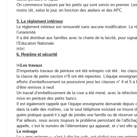
On commence toujours par les petits qui sont servis en premier. Le
moins tôt, selon le jour, en fonction des ateliers et des APC.
5. Le règlement intérieur
Le règlement intérieur est renouvelé sans aucune modification. Le re
l’unanimité.
Il a été distribué aux familles avec la charte de la laïcité, pour sign
l’Education Nationale.
￼￼
6. Hygiène et sécurité
￼Les travaux
D’importants travaux de peinture ont été entrepris cet été : les cla
la classe de petite section n°8 ont été repeintes. L’équipe enseignan
efforts d’embellissement se poursuivre pour les classes n° 4 et 5 à l’e
d’être remises à neuf.
Un travail d’embellissement de la cour a été mené, avec la réfection
mise en peinture des petits bancs.
Il est également rappelé que l’équipe enseignante demande depuis de
dans la salle des maîtres, car le seul téléphone existant se trouve 
guère pratique quand il s’agit de joindre une famille ou de réserver u
Par ailleurs, nous avons toujours le problème persistant de l’affich
appelle, c’est le numéro de l’élémentaire qui apparait, et c’est elle q
Le ménage
Le « gros ménage », c'est-à-dire les sols, est réalisé par une entrepr