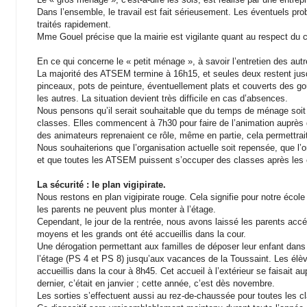
Dans l’ensemble, le travail est fait sérieusement. Les éventuels probl
traités rapidement.
Mme Gouel précise que la mairie est vigilante quant au respect du c
En ce qui concerne le « petit ménage », à savoir l’entretien des autres
La majorité des ATSEM termine à 16h15, et seules deux restent jusq
pinceaux, pots de peinture, éventuellement plats et couverts des gou
les autres. La situation devient très difficile en cas d’absences.
Nous pensons qu’il serait souhaitable que du temps de ménage soit
classes. Elles commencent à 7h30 pour faire de l’animation auprès 
des animateurs reprenaient ce rôle, même en partie, cela permettrait
Nous souhaiterions que l’organisation actuelle soit repensée, que l’on
et que toutes les ATSEM puissent s’occuper des classes après les 
La sécurité : le plan vigipirate.
Nous restons en plan vigipirate rouge. Cela signifie pour notre éco
les parents ne peuvent plus monter à l’étage.
Cependant, le jour de la rentrée, nous avons laissé les parents acce
moyens et les grands ont été accueillis dans la cour.
Une dérogation permettant aux familles de déposer leur enfant dans la
l’étage (PS 4 et PS 8) jusqu’aux vacances de la Toussaint. Les éle
accueillis dans la cour à 8h45. Cet accueil à l’extérieur se faisait a
dernier, c’était en janvier ; cette année, c’est dès novembre.
Les sorties s’effectuent aussi au rez-de-chaussée pour toutes les c