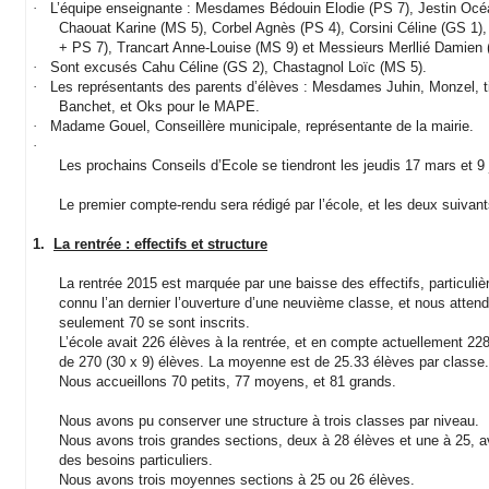
·
L’équipe enseignante : Mesdames Bédouin Elodie (PS 7), Jestin Océ
Chaouat Karine (MS 5), Corbel Agnès (PS 4), Corsini Céline (GS 1)
+ PS 7), Trancart Anne-Louise (MS 9) et Messieurs Merllié Damien (
·
Sont excusés Cahu Céline (GS 2), Chastagnol Loïc (MS 5).
·
Les représentants des parents d’élèves : Mesdames Juhin, Monzel,
Banchet, et Oks pour le MAPE.
·
Madame Gouel, Conseillère municipale, représentante de la mairie.
·
Les prochains Conseils d’Ecole se tiendront les jeudis 17 mars et 9
Le premier compte-rendu sera rédigé par l’école, et les deux suiv
1.
La rentrée : effectifs et structure
La rentrée 2015 est marquée par une baisse des effectifs, particuliè
connu l’an dernier l’ouverture d’une neuvième classe, et nous attendio
seulement 70 se sont inscrits.
L’école avait 226 élèves à la rentrée, et en compte actuellement 2
de 270 (30 x 9) élèves. La moyenne est de 25.33 élèves par classe.
Nous accueillons 70 petits, 77 moyens, et 81 grands.
Nous avons pu conserver une structure à trois classes par niveau.
Nous avons trois grandes sections, deux à 28 élèves et une à 25, ave
des besoins particuliers.
Nous avons trois moyennes sections à 25 ou 26 élèves.