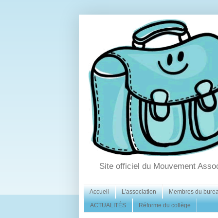
Site officiel du Mouvement Asso
Accueil
L'association
Membres du bure
ACTUALITÉS
Réforme du collège