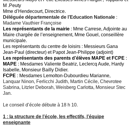
M .Peuty
Mme d’Hendecourt, Directrice.
Déléguée départementale de l’Education Nationale
:
Madame Vauthier Françoise
L
es
représentant
s
de la mairie
: Mme Carrese, Adjointe au
Maire chargée de l’enseignement
, Mme Gouel, conseillère
municipale
.
Les représentants du centre de loisirs : Messieurs Gana
Jean-Paul (directeur) et Papot Jean-Philippe (adjoint)
Les représentants des parents d’élèves MAPE et FCPE
:
MAPE
: Mesdames
Valiente Beatriz, Leclercq Aude
, Hardy
Isabelle, Monsieur Bailly Didier
.
FCPE
:
Mesdames Lemolton-Dubourdieu Marianne,
Lanquar Ni
non, Ferlicchi Judith, Martin
Cécile,
Chevrotee
Sabrina, Litzler Deborah, Weisberg Carlotta,
Monsieur Stec
Jan.
Le conseil d’école débute à 1
8
h 10.
1 : la structure de l’école, les effectifs, l’équipe
enseignante