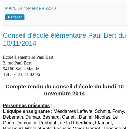
MAPE Saint-Mandé
à
22:43
Partager
Conseil d'école élémentaire Paul Bert du
10/11/2014
Ecole élémentaire Paul Bert
3, rue Paul Bert
94160 Saint-Mandé
Tél : 01 41 74 02 96
Compte rend
u du conseil d’école du lundi 10
novembre
2014
Personnes présentes
:
L’équipe enseignante :
M
esdames
Lefèvre, Schmitt, Forny,
Debenath, Dumas, Besnard, Carletti, Daniel, Nicolas
, Le
Guen
, Dumoulin, Rebbouh, de la Riberdière, Flamant,
Messieurs
Mayo
et Petit
. Excusés Mmes Hargot , Toppano et