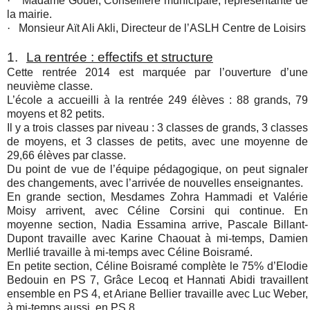
·
Madame Gouel, Conseillère municipale, représentante de
la mairie.
·
Monsieur Aït Ali Akli, Directeur de l’ASLH Centre de Loisirs
1.
La rentrée : effectifs et structure
Cette rentrée 2014 est marquée par l’ouverture d’une
neuvième classe.
L’école a accueilli à la rentrée 249 élèves : 88 grands, 79
moyens et 82 petits.
Il y a trois classes par niveau : 3 classes de grands, 3 classes
de moyens, et 3 classes de petits, avec une moyenne de
29,66 élèves par classe.
Du point de vue de l’équipe pédagogique, on peut signaler
des changements, avec l’arrivée de nouvelles enseignantes.
En grande section, Mesdames Zohra Hammadi et Valérie
Moisy arrivent, avec Céline Corsini qui continue. En
moyenne section, Nadia Essamina arrive, Pascale Billant-
Dupont travaille avec Karine Chaouat à mi-temps, Damien
Merllié travaille à mi-temps avec Céline Boisramé.
En petite section, Céline Boisramé complète le 75% d’Elodie
Bedouin en PS 7, Grâce Lecoq et Hannati Abidi travaillent
ensemble en PS 4, et Ariane Bellier travaille avec Luc Weber,
à mi-temps aussi, en PS 8.