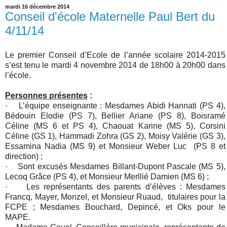
mardi 16 décembre 2014
Conseil d'école Maternelle Paul Bert du
4/11/14
Le premier Conseil d’Ecole de l’année scolaire 2014-2015
s’est tenu le mardi 4 novembre 2014 de 18h00 à 20h00 dans
l’école.
Personnes présentes
:
·
L’équipe enseignante : Mesdames Abidi Hannati (PS 4),
Bédouin Elodie (PS 7), Bellier Ariane (PS 8), Boisramé
Céline (MS 6 et PS 4), Chaouat Karine (MS 5), Corsini
Céline (GS 1), Hammadi Zohra (GS 2), Moisy Valérie (GS 3),
Essamina Nadia (MS 9) et Monsieur Weber Luc
(PS 8 et
direction) ;
·
Sont excusés Mesdames Billant-Dupont Pascale (MS 5),
Lecoq Grâce (PS 4), et Monsieur Merllié Damien (MS 6) ;
·
Les représentants des parents d’élèves : Mesdames
Francq, Mayer, Monzel, et Monsieur Ruaud, titulaires pour la
FCPE ; Mesdames Bouchard, Depincé, et Oks pour le
MAPE.