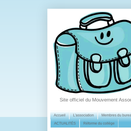
Site officiel du Mouvement Asso
Accueil
L'association
Membres du bure
ACTUALITÉS
Réforme du collège