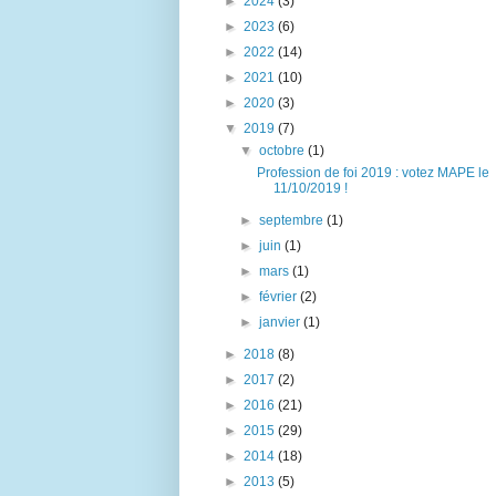
►
2024
(3)
►
2023
(6)
►
2022
(14)
►
2021
(10)
►
2020
(3)
▼
2019
(7)
▼
octobre
(1)
Profession de foi 2019 : votez MAPE le
11/10/2019 !
►
septembre
(1)
►
juin
(1)
►
mars
(1)
►
février
(2)
►
janvier
(1)
►
2018
(8)
►
2017
(2)
►
2016
(21)
►
2015
(29)
►
2014
(18)
►
2013
(5)