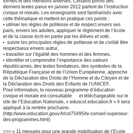
formes et des mentions diverses. Certains points des
derniers textes parus en janvier 2012 parlent de l’instruction
civique et morale. Les enseignants sont familiarisés avec
cette thématique et mettent en pratique ces points :
•
utiliser les règles de politesse et de respect envers ses
pairs, envers les adultes, appliquer le règlement de l’école
et de la classe écrit en partie par les élèves et voté,
•
suivre les principales règles de politesse et de civilité être
respectueux envers autrui,
•
travailler sur l’égalité des hommes et des femmes,
•
identifier et comprendre l’importance des valeurs
républicaines, des textes fondateurs, des symboles de la
République Française et de l’Union Européenne, approche
de la Déclaration des Droits de l’Homme et du Citoyen et de
la Déclaration des Droits des Enfants de l’UNICEF.
Pour information, le nouveau programme d’éducation
civique et morale est consultable et téléchargeable sur le
site de l’Education Nationale, « eduscol.education.fr » Il sera
appliqué à la rentrée prochaine.
(http://www.education.gouv.fr/cid75495/le-conseil-superieur-
des-programmes.html)
==>
« 11 mesures pour une grande mobilisation de l’Ecole