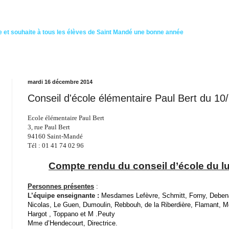
 et souhaite à tous les élèves de Saint Mandé une bonne année
mardi 16 décembre 2014
Conseil d'école élémentaire Paul Bert du 10
Ecole élémentaire Paul Bert
3, rue Paul Bert
94160 Saint-Mandé
Tél : 01 41 74 02 96
Compte rend
u du conseil d’école du 
Personnes présentes
:
L’équipe enseignante :
M
esdames
Lefèvre, Schmitt, Forny, Debena
Nicolas
, Le Guen
, Dumoulin, Rebbouh, de la Riberdière, Flamant,
M
Hargot , Toppano et M .Peuty
Mme d’Hendecourt, Directrice.