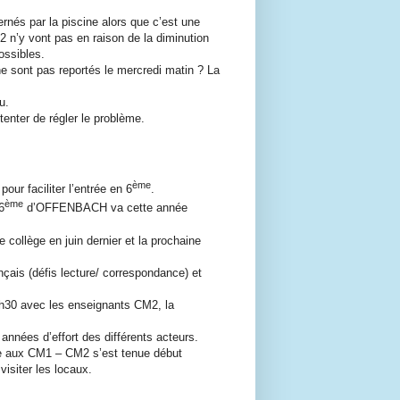
nés par la piscine alors que c’est une
2 n’y vont pas en raison de la diminution
ossibles.
 sont pas reportés le mercredi matin ? La
u.
nter de régler le problème.
ème
pour faciliter l’entrée en 6
.
ème
6
d’OFFENBACH va cette année
collège en juin dernier et la prochaine
çais (défis lecture/ correspondance) et
7h30 avec les enseignants CM2, la
nnées d’effort des différents acteurs.
te aux CM1 – CM2 s’est tenue début
visiter les locaux.