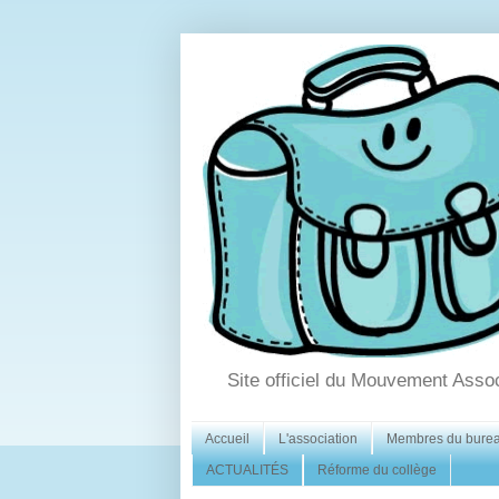
Site officiel du Mouvement Asso
Accueil
L'association
Membres du bure
ACTUALITÉS
Réforme du collège