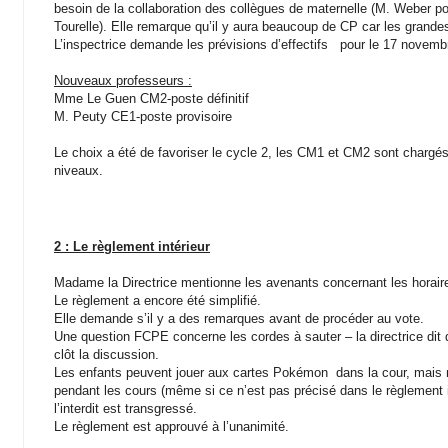
besoin de la collaboration des collègues de maternelle (M. Weber 
Tourelle). Elle remarque qu’il y aura beaucoup de CP car les grande
L’inspectrice demande les prévisions d’effectifs
pour le 17 novemb
Nouveaux professeurs :
Mme Le Guen CM2-poste définitif
M. Peuty CE1-poste provisoire
Le choix a été de favoriser le cycle 2, les CM1 et CM2 sont chargés
niveaux.
2 : Le règlement intérieur
Madame la Directrice mentionne les avenants concernant les horair
Le règlement a encore été simplifié.
Elle demande s’il y a des remarques avant de procéder au vote.
Une question FCPE concerne les cordes à sauter – la directrice dit qu
clôt la discussion.
Les enfants peuvent jouer aux cartes Pokémon dans la cour, mais no
pendant les cours (même si ce n’est pas précisé dans le règlement i
l’interdit est transgressé.
Le règlement est approuvé à l’unanimité.