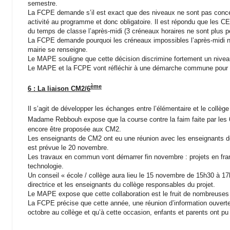
semestre.
La FCPE demande s’il est exact que des niveaux ne sont pas concer
activité au programme et donc obligatoire. Il est répondu que les CE
du temps de classe l’après-midi (3 créneaux horaires ne sont plus p
La FCPE demande pourquoi les créneaux impossibles l’après-midi ne
mairie se renseigne.
Le MAPE souligne que cette décision discrimine fortement un nivea
Le MAPE et la FCPE vont réfléchir à une démarche commune pour te
ème
6 : La liaison CM2/6
Il s’agit de développer les échanges entre l’élémentaire et le collège 
Madame Rebbouh expose que la course contre la faim faite par les 
encore être proposée aux CM2.
Les enseignants de CM2 ont eu une réunion avec les enseignants de 
est prévue le 20 novembre.
Les travaux en commun vont démarrer fin novembre : projets en fran
technologie.
Un conseil « école / collège aura lieu le 15 novembre de 15h30 à 1
directrice et les enseignants du collège responsables du projet.
Le MAPE expose que cette collaboration est le fruit de nombreuses a
La FCPE précise que cette année, une réunion d’information ouver
octobre au collège et qu’à cette occasion, enfants et parents ont pu 