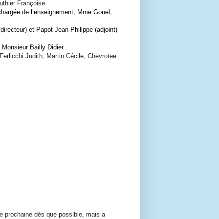
thier Françoise
chargée de l’enseignement
, Mme Gouel,
irecteur) et Papot Jean-Philippe (adjoint)
, Monsieur Bailly Didier
.
Ferlicchi Judith, Martin
Cécile,
Chevrotee
née prochaine dès que possible, mais a