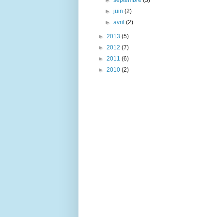
►
septembre
(3)
►
juin
(2)
►
avril
(2)
►
2013
(5)
►
2012
(7)
►
2011
(6)
►
2010
(2)