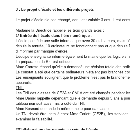
3 : Le projet d’école et les différents projets
Le projet d’école n’a pas changé, car il est valable 3 ans. Il est cons
Madame la Directrice rappelle les trois grands axes :
1/ Entrée de l’école dans l’ère numérique
:
L’école possède une salle informatique avec 30 ordinateurs, mais l’
depuis la rentrée, 10 ordinateurs ne fonctionnent pas et que depui
d’imprimer par manque d’encre.
L’équipe enseignante informe également la mairie que les logiciels n
La préparation du B2I est critique.
Mme Carrese répond qu’elle a demandé une révision totale des ordinat
Le constat a été que certains ordinateurs n’étaient pas branchés co
Les enseignants soulignent que le problème n’est pas le brancheme
appareils.
TNI :
Les TNI des classes de CE2A et CM1A ont été changés pendant le
Mme Daniel rappelle cependant qu’elle demande depuis 5 ans à pouv
tableau noir soit aussi mis à côté du TNI.
Mme Besnard demande la même chose pour sa classe.
Un TNI devait être installé chez Mme Carletti (CE2B), les services
examiner la faisabilité.
2/Collaboration des parents au sein de l’école