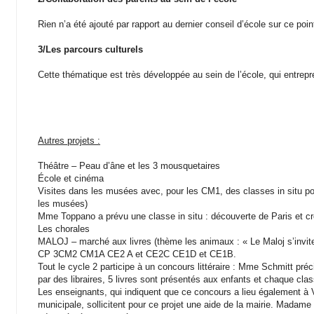
Rien n’a été ajouté par rapport au dernier conseil d’école sur ce poin
3/Les parcours culturels
Cette thématique est très développée au sein de l’école, qui entrep
Autres projets :
Théâtre – Peau d’âne et les 3 mousquetaires
École et cinéma
Visites dans les musées avec, pour les CM1, des classes in situ pour 
les musées)
Mme Toppano a prévu une classe in situ : découverte de Paris et cré
Les chorales
MALOJ – marché aux livres (thème les animaux : « Le Maloj s’invite 
CP 3CM2 CM1A CE2 A et CE2C CE1D et CE1B.
Tout le cycle 2 participe à un concours littéraire : Mme Schmitt pré
par des libraires, 5 livres sont présentés aux enfants et chaque cla
Les enseignants, qui indiquent que ce concours a lieu également à
municipale, sollicitent pour ce projet une aide de la mairie. Madame 