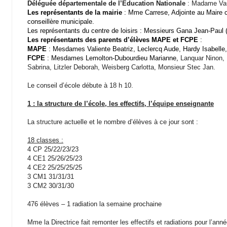
Déléguée départementale de l’Education Nationale
: Madame Vau
L
es
représentant
s
de la mairie
: Mme Carrese, Adjointe au Maire 
conseillère municipale
.
Les représentants du centre de loisirs : Messieurs Gana Jean-Paul (d
Les représentants des parents d’élèves MAPE et FCPE
:
MAPE
: Mesdames
Valiente Beatriz, Leclercq Aude
, Hardy Isabelle
FCPE
:
Mesdames Lemolton-Dubourdieu Marianne,
Lanquar Ni
non, 
Sabrina, Litzler Deborah, Weisberg Carlotta,
Monsieur Stec Jan.
Le conseil d’école débute à 1
8
h 10.
1 : la structure de l’école, les effectifs, l’équipe enseignante
La structure actuelle et le nombre d’élèves à ce jour sont :
18 classes :
4 CP 25/22/23/23
4 CE1 25/26/25/23
4 CE2 25/25/25/25
3 CM1 31/31/31
3 CM2 30/31/30
476 élèves – 1 radiation la semaine prochaine
Mme la Directrice fait remonter les effectifs et radiations pour l’an