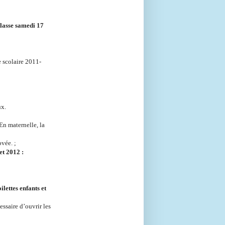
classe samedi 17
 scolaire 2011-
ux.
 En maternelle, la
ovée. ;
et 2012 :
lettes enfants et
essaire d’ouvrir les