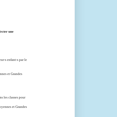
fecter une
ur-s enfant-s par le
nnes et Grandes
ns les classes pour
 Moyennes et Grandes