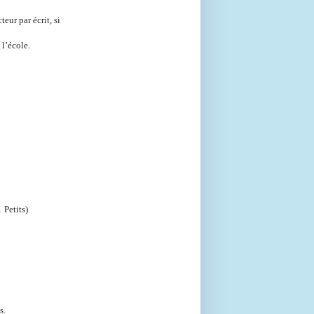
teur par écrit, si
 l’école.
 Petits)
s.