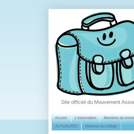
Site officiel du Mouvement Asso
Accueil
L'association
Membres du bure
ACTUALITÉS
Réforme du collège