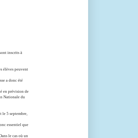
ont inscrits à
res élèves peuvent
sse a donc été
té en prévision de
on Nationale du
 le 5 septembre,
 donc essentiel que
 Dans le cas où un