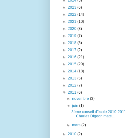
►
2024
(3)
►
2023
(6)
►
2022
(14)
►
2021
(10)
►
2020
(3)
►
2019
(7)
►
2018
(8)
►
2017
(2)
►
2016
(21)
►
2015
(29)
►
2014
(18)
►
2013
(5)
►
2012
(7)
▼
2011
(6)
►
novembre
(3)
▼
juin
(1)
3ème conseil d'école 2010-2011
Charles Digeon mate...
►
mars
(2)
►
2010
(2)